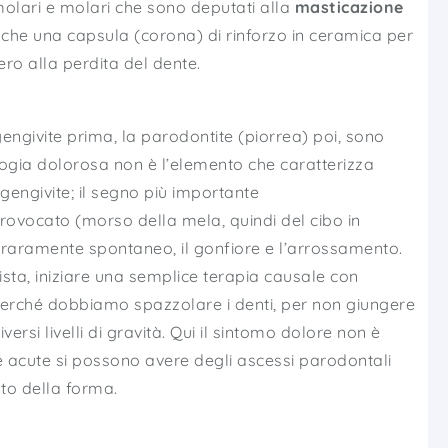
remolari e molari che sono deputati alla
masticazione
 anche una capsula (corona) di rinforzo in ceramica per
ero alla perdita del dente.
engivite prima, la parodontite (piorrea) poi, sono
logia dolorosa non è l’elemento che caratterizza
gengivite; il segno più importante
rovocato (morso della mela, quindi del cibo in
raramente spontaneo, il gonfiore e l’arrossamento.
ista, iniziare una semplice terapia causale con
l perché dobbiamo spazzolare i denti, per non giungere
ersi livelli di gravità. Qui il sintomo dolore non è
e acute si possono avere degli ascessi parodontali
to della forma.