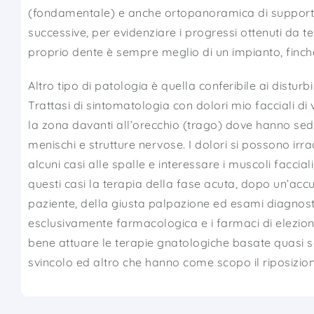
(fondamentale) e anche ortopanoramica di supporto
successive, per evidenziare i progressi ottenuti da t
proprio dente è sempre meglio di un impianto, finché
Altro tipo di patologia è quella conferibile ai distu
Trattasi di sintomatologia con dolori mio facciali di var
la zona davanti all’orecchio (trago) dove hanno sede i
menischi e strutture nervose. I dolori si possono irrad
alcuni casi alle spalle e interessare i muscoli faccial
questi casi la terapia della fase acuta, dopo un’accu
paziente, della giusta palpazione ed esami diagnost
esclusivamente farmacologica e i farmaci di elezion
bene attuare le terapie gnatologiche basate quasi s
svincolo ed altro che hanno come scopo il riposizion