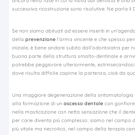
ancora nella fase in cui la visita dal dentista e una
successiva ricostruzione sono risolutive. Ne parla il
Se non siamo abituati ad essere inseriti in un’agenda
della
prevenzione
l’arma vincente e che spesso perm
iniziale, è bene andare subito dall’odontoiatra per
buona parte della struttura smalto-dentinale e arriv
potrebbe peggiorare ulteriormente, estrinsecandosi in 
dove risulta difficile capirne la partenza, cioè da qu
Una maggiore degenerazione della sintomatologia p
alla formazione di un
ascesso dentale
con gonfiore,
nella masticazione con netta sensazione che il dente 
per carie diventa più complesso: siamo nel campo de
più vitale ma necrotico, nel campo della terapia ca