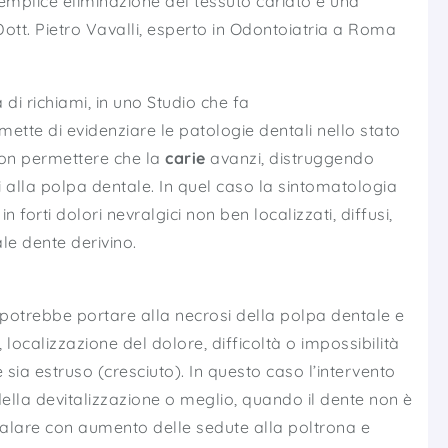
 semplice eliminazione del tessuto cariato e una
 Dott. Pietro Vavalli, esperto in Odontoiatria a Roma
 di richiami, in uno Studio che fa
ette di evidenziare le patologie dentali nello stato
 non permettere che la
carie
avanzi, distruggendo
i alla polpa dentale. In quel caso la sintomatologia
forti dolori nevralgici non ben localizzati, diffusi,
ale dente derivino.
otrebbe portare alla necrosi della polpa dentale e
 localizzazione del dolore, difficoltà o impossibilità
sia estruso (cresciuto). In questo caso l’intervento
lla devitalizzazione o meglio, quando il dente non è
nalare con aumento delle sedute alla poltrona e