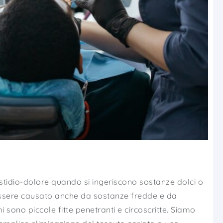
stidio-dolore quando si ingeriscono sostanze dolci o
 essere causato anche da sostanze fredde e da
 sono piccole fitte penetranti e circoscritte. Siamo